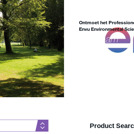
Ontmoet het Profession
Envu Environmental Sci
Ons team
Lees meer
Product Sear