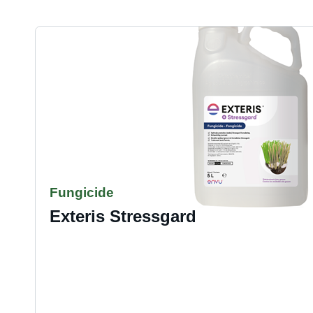
solution
for
Fungicide
Exteris Stressgard