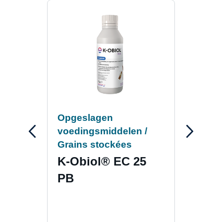
Opgeslagen
Opg
voedingsmiddelen /
voed
Grains stockées
Grai
K-Obiol® EC 25
K-O
PB