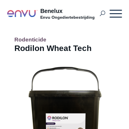
Benelux
Envu Ongediertebestrijding
Termite Control
Rodenticide
Rodilon Wheat Tech
Soorten ongedierte
PPM BDutch
PPM BFrench
PPM BDutch