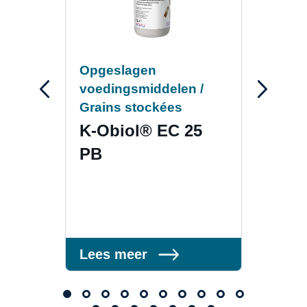
Opgeslagen
Opg
voedingsmiddelen /
voed
Grains stockées
Grai
K-Obiol® EC 25
K-O
PB
Lees meer
Lee