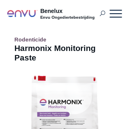
Benelux
Envu Ongediertebestrijding
Termite Control
Rodenticide
Harmonix Monitoring
Paste
Soorten ongedierte
PPM BDutch
PPM BFrench
PPM BDutch