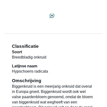
Over ons
Contact
Classificatie
Nieuwsbrief
Soort
Breedbladig onkruid
Sitemap
Latijnse naam
Hypochoeris radicata
Omschrijving
Blog
Biggenkruid is een meerjarig onkruid dat overal
in Europa groeit. Biggenkruid wordt ook wel
valse paardenbloem genoemd, omdat de bloem
Carrières
van biggenkruid wat wegheeft van een