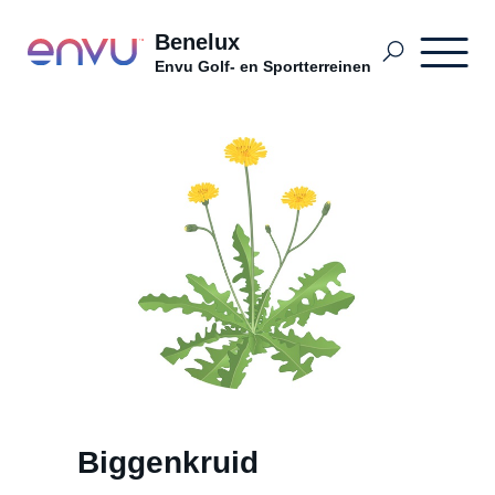
Benelux
Envu Golf- en Sportterreinen
Golf- en Sportterreinen BDutch
Terrains sportifs et terrains de golf
Golf, Sport en Openbaar Groen NL
Problemen
Biggenkruid
Distributeurs