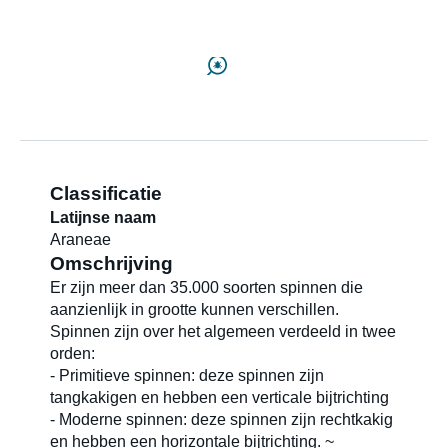
Distributeurs
Blog
Classificatie
Over ons
Latijnse naam
Araneae
Omschrijving
Contact
Er zijn meer dan 35.000 soorten spinnen die
aanzienlijk in grootte kunnen verschillen.
Spinnen zijn over het algemeen verdeeld in twee
Nieuwsbrief
orden:
- Primitieve spinnen: deze spinnen zijn
tangkakigen en hebben een verticale bijtrichting
- Moderne spinnen: deze spinnen zijn rechtkakig
Sitemap
en hebben een horizontale bijtrichting. ~