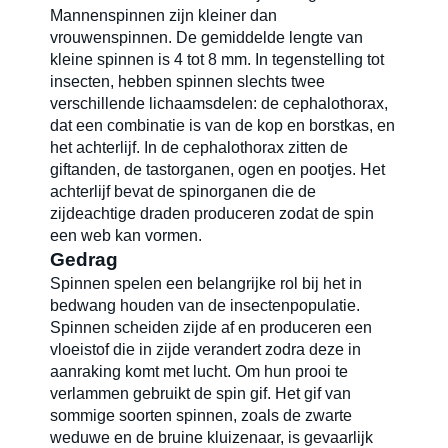
Mannenspinnen zijn kleiner dan
vrouwenspinnen. De gemiddelde lengte van
Blog
kleine spinnen is 4 tot 8 mm. In tegenstelling tot
insecten, hebben spinnen slechts twee
verschillende lichaamsdelen: de cephalothorax,
dat een combinatie is van de kop en borstkas, en
Carrières
het achterlijf. In de cephalothorax zitten de
giftanden, de tastorganen, ogen en pootjes. Het
achterlijf bevat de spinorganen die de
zijdeachtige draden produceren zodat de spin
een web kan vormen.
Gedrag
Spinnen spelen een belangrijke rol bij het in
bedwang houden van de insectenpopulatie.
Spinnen scheiden zijde af en produceren een
vloeistof die in zijde verandert zodra deze in
aanraking komt met lucht. Om hun prooi te
verlammen gebruikt de spin gif. Het gif van
sommige soorten spinnen, zoals de zwarte
weduwe en de bruine kluizenaar, is gevaarlijk