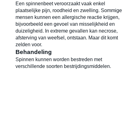
Een spinnenbeet veroorzaakt vaak enkel
plaatselijke pijn, roodheid en zwelling. Sommige
mensen kunnen een allergische reactie krijgen,
bijvoorbeeld een gevoel van misselijkheid en
duizeligheid. In extreme gevallen kan necrose,
afsterving van weefsel, ontstaan. Maar dit komt
zelden voor.
Behandeling
Spinnen kunnen worden bestreden met
verschillende soorten bestrijdingsmiddelen.