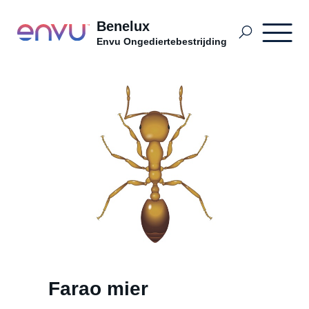
Benelux
Envu Ongediertebestrijding
Termite Control
Soorten ongedierte
PPM BDutch
PPM BFrench
Farao mier
PPM BDutch