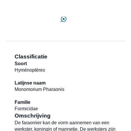
Distributeurs
Blog
Classificatie
Over ons
Soort
Hyménoptères
Contact
Latijnse naam
Monomorium Pharaonis
Nieuwsbrief
Familie
Formicidae
Omschrijving
De faraomier kan de vorm aannemen van een
Sitemap
werkster, koningin of mannetje. De werksters zijn