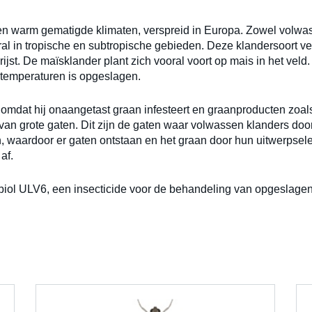
en warm gematigde klimaten, verspreid in Europa. Zowel volwas
ral in tropische en subtropische gebieden. Deze klandersoort v
n rijst. De maïsklander plant zich vooral voort op mais in het ve
 temperaturen is opgeslagen.
 omdat hij onaangetast graan infesteert en graanproducten zoals
an grote gaten. Dit zijn de gaten waar volwassen klanders doo
, waardoor er gaten ontstaan en het graan door hun uitwerpsele
af.
iol ULV6, een insecticide voor de behandeling van opgeslagen