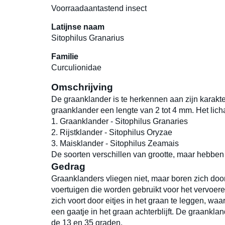
Voorraadaantastend insect
Latijnse naam
Sitophilus Granarius
Familie
Curculionidae
Omschrijving
De graanklander is te herkennen aan zijn karakte
graanklander een lengte van 2 tot 4 mm. Het licha
1. Graanklander - Sitophilus Granaries
2. Rijstklander - Sitophilus Oryzae
3. Maisklander - Sitophilus Zeamais
De soorten verschillen van grootte, maar hebben 
Gedrag
Graanklanders vliegen niet, maar boren zich doo
voertuigen die worden gebruikt voor het vervoe
zich voort door eitjes in het graan te leggen, wa
een gaatje in het graan achterblijft. De graankl
de 13 en 35 graden.