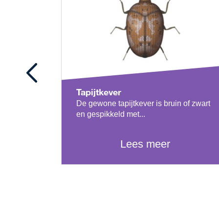
Tapijtkever
De gewone tapijtkever is bruin of zwart
en gespikkeld met...
Lees meer