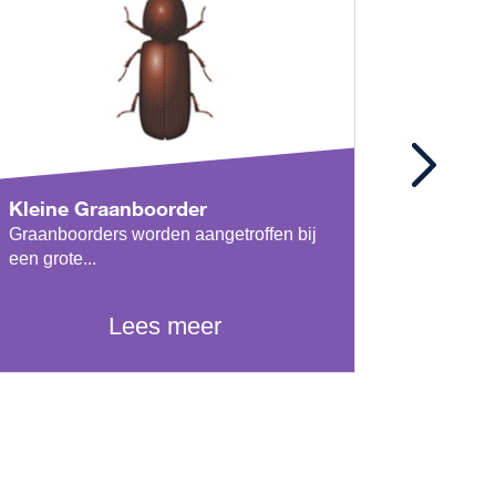
Kleine Graanboorder
Broodk
Graanboorders worden aangetroffen bij
De broodk
een grote...
voedselbr
Lees meer