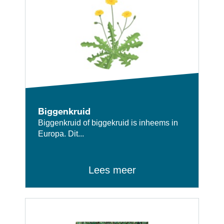
Over ons
Contact
Nieuwsbrief
Biggenkruid
Biggenkruid of biggekruid is inheems in
Europa. Dit...
Sitemap
Lees meer
Blog
Carrières