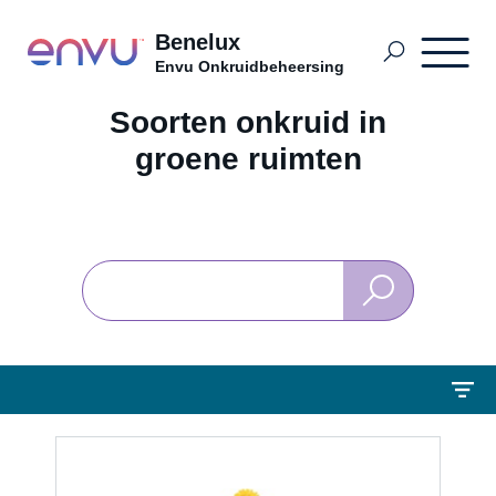
Benelux
Envu Onkruidbeheersing
Soorten onkruid in
Producten
groene ruimten
Nieuws en informatie
Onkruiden
Distributeurs
Blog