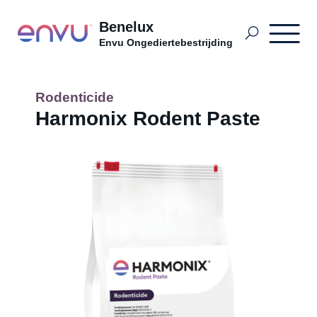
Benelux
Envu Ongediertebestrijding
Termite Control
Rodenticide
Harmonix Rodent Paste
Soorten ongedierte
PPM BDutch
PPM BFrench
PPM BDutch