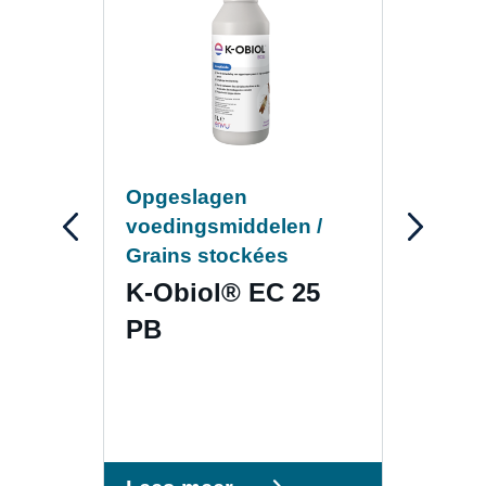
Opgeslagen
Opg
voedingsmiddelen /
voed
Grains stockées
Grai
K-Obiol® EC 25
K-O
PB