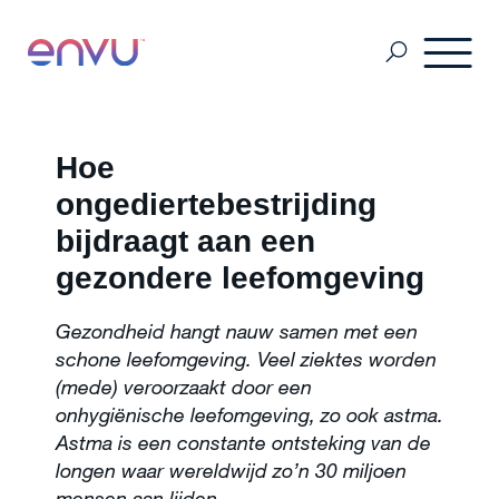
Contact
Hoe
ongediertebestrijding
SDS & Labels
bijdraagt aan een
gezondere leefomgeving
Nieuwsbrief
Gezondheid hangt nauw samen met een
schone leefomgeving. Veel ziektes worden
(mede) veroorzaakt door een
Plaagdierbeheersing
onhygiënische leefomgeving, zo ook astma.
Astma is een constante ontsteking van de
longen waar wereldwijd zo’n 30 miljoen
Golf- en Sportterreinen
mensen aan lijden.